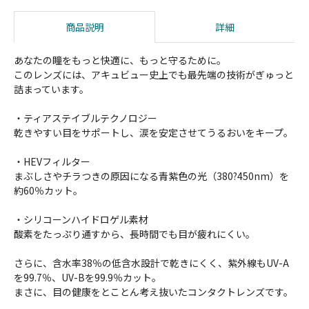
商品説明
詳細
あなたの瞳をもっと快適に、もっと守るために。
このレンズには、アキュビュー史上でも最先端の技術がぎゅっと
詰まっています。
・ティアステイブルテクノロジー
乾きやすい目をサポートし、涙を安定させてうるおいをキープ。
・HEVフィルター
まぶしさやチラつきの原因になる青紫色の光（380?450nm）を
約60％カット。
・シリコーンハイドロゲル素材
酸素をたっぷり通すから、長時間でも目が疲れにくい。
さらに、含水率38％の低含水設計で乾きにくく、紫外線もUV-A
を99.7％、UV-Bを99.9％カット。
まさに、目の健康をとことん考え抜いたコンタクトレンズです。