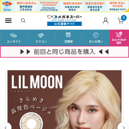
0
コンタクト
カラコン
定期便
まとめ買い