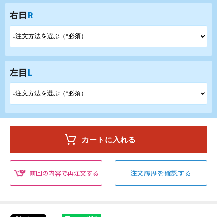
右目
R
左目
L
注文履歴を確認する
前回の内容で再注文する