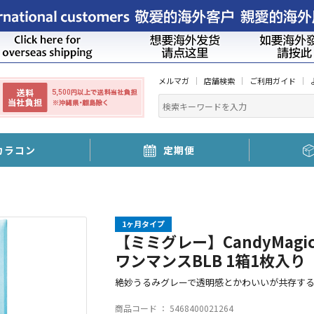
メルマガ
店舗検索
ご利用ガイド
カラコン
定期便
1ヶ月タイプ
【ミミグレー】CandyMagi
ワンマンスBLB 1箱1枚入り【
絶妙うるみグレーで透明感とかわいいが共存す
商品コード ：
5468400021264