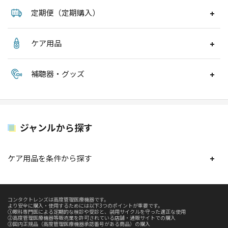
定期便（定期購入）
ケア用品
補聴器・グッズ
ジャンルから探す
ケア用品を条件から探す
コンタクトレンズは高度管理医療機器です。
より安全に購入・使用するためには以下3つのポイントが重要です。
①眼科専門医による定期的な検診や受診と、装用サイクルを守った適正な使用
②高度管理医療機器等販売業を許可されている店舗・通販サイトでの購入
③国内正規品（高度管理医療機器承認番号がある商品）の購入