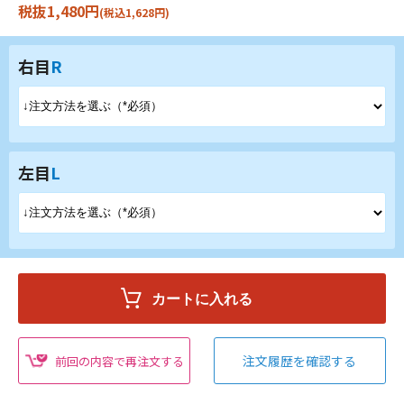
税抜1,480円
(税込1,628円)
右目
R
左目
L
注文履歴を確認する
前回の内容で再注文する