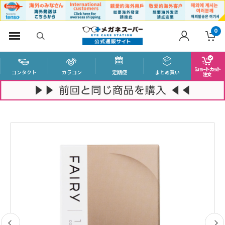
0
コンタクト
カラコン
定期便
まとめ買い