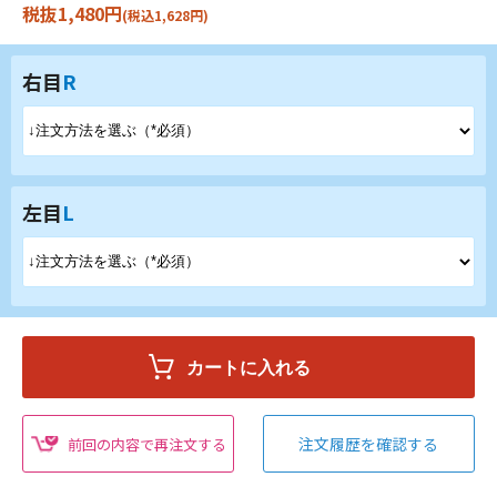
税抜1,480円
(税込1,628円)
右目
R
左目
L
注文履歴を確認する
前回の内容で再注文する