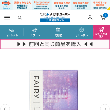
0
コンタクト
カラコン
定期便
まとめ買い