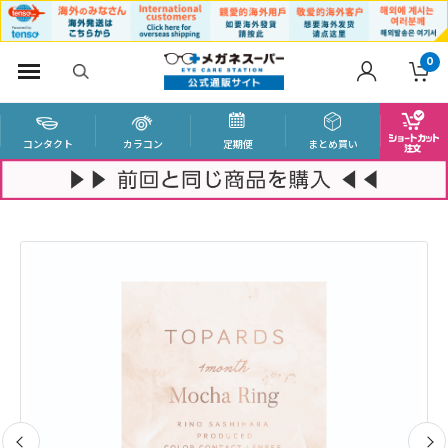
0
コンタクト
カラコン
定期便
まとめ買い