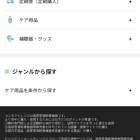
定期便（定期購入）
ケア用品
補聴器・グッズ
ジャンルから探す
ケア用品を条件から探す
コンタクトレンズは高度管理医療機器です。
より安全に購入・使用するためには以下3つのポイントが重要です。
①眼科専門医による定期的な検診や受診と、装用サイクルを守った適正な使用
②高度管理医療機器等販売業を許可されている店舗・通販サイトでの購入
③国内正規品（高度管理医療機器承認番号がある商品）の購入
ビジョナリーホールディングス グループ各店や通販サイトでは、高度管理医療機器等販売業