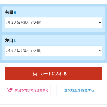
右目
R
左目
L
注文履歴を確認する
前回の内容で再注文する