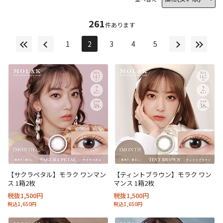
261
件あります
1
2
3
4
5
【サクラペタル】モラク ワンマン
【ティントブラウン】モラク ワン
ス 1箱2枚
マンス 1箱2枚
税抜1,500円
税抜1,500円
税込1,650円
税込1,650円