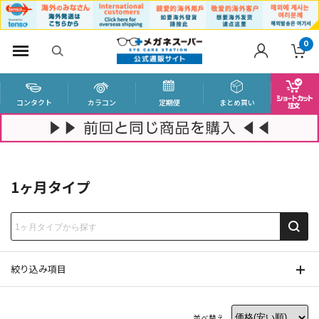
0
コンタクト
カラコン
定期便
まとめ買い
1ヶ月タイプ
絞り込み項目
並べ替え