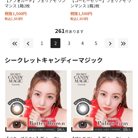
【アフォガード】フェリアモ ワン
【コーヒーゼリー】フェリアモ ワ
マンス 1箱2枚
ンマンス 1箱2枚
税抜1,500円
税抜1,500円
税込1,650円
税込1,650円
261
件あります
1
2
3
4
5
シークレットキャンディーマジック