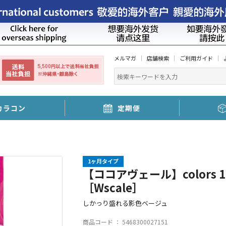
メルマガ
店舗検索
ご利用ガイド
カラコン
定期便
1ヶ月タイプ
【ココアヴェール】colors 
［Wscale］
しかっり盛れる影色ベージュ
商品コード ：
5468300027151