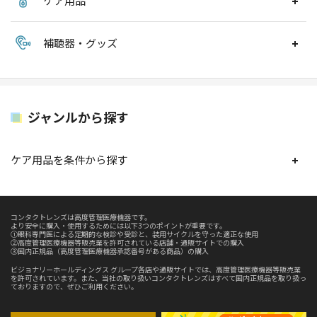
ケア用品
補聴器・グッズ
ジャンルから探す
ケア用品を条件から探す
コンタクトレンズは高度管理医療機器です。
より安全に購入・使用するためには以下3つのポイントが重要です。
①眼科専門医による定期的な検診や受診と、装用サイクルを守った適正な使用
②高度管理医療機器等販売業を許可されている店舗・通販サイトでの購入
③国内正規品（高度管理医療機器承認番号がある商品）の購入
ビジョナリーホールディングス グループ各店や通販サイトでは、高度管理医療機器等販売業
を許可されています。また、当社の取り扱いコンタクトレンズはすべて国内正規品を取り扱っ
ておりますので、ぜひご利用ください。