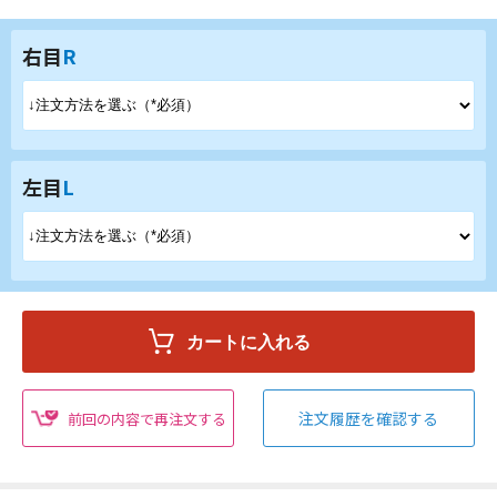
右目
R
左目
L
注文履歴を確認する
前回の内容で再注文する