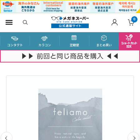
0
コンタクト
カラコン
定期便
まとめ買い