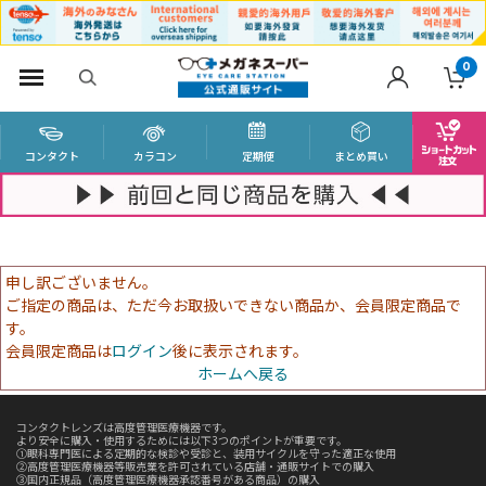
0
コンタクト
カラコン
定期便
まとめ買い
申し訳ございません。
ご指定の商品は、ただ今お取扱いできない商品か、会員限定商品で
す。
会員限定商品は
ログイン
後に表示されます。
ホームへ戻る
コンタクトレンズは高度管理医療機器です。
より安全に購入・使用するためには以下3つのポイントが重要です。
①眼科専門医による定期的な検診や受診と、装用サイクルを守った適正な使用
②高度管理医療機器等販売業を許可されている店舗・通販サイトでの購入
③国内正規品（高度管理医療機器承認番号がある商品）の購入