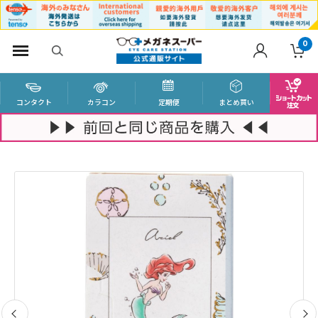
0
コンタクト
カラコン
定期便
まとめ買い