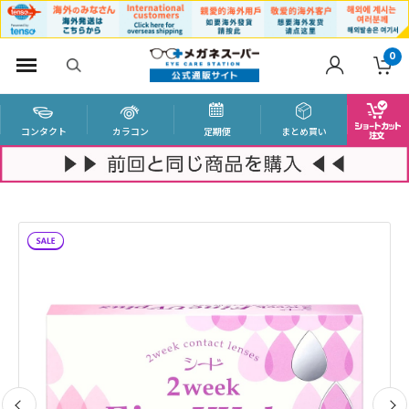
0
コンタクト
カラコン
定期便
まとめ買い