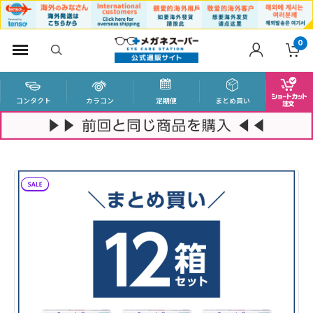
0
コンタクト
カラコン
定期便
まとめ買い