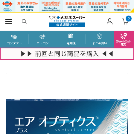
0
コンタクト
カラコン
定期便
まとめ買い