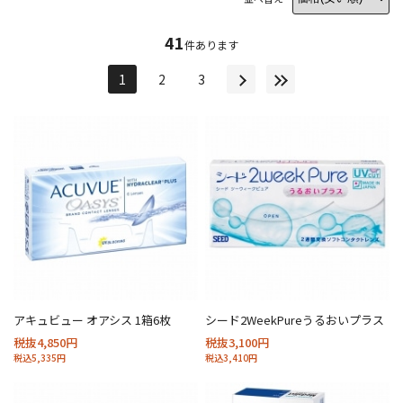
41
件あります
1
2
3
アキュビュー オアシス 1箱6枚
シード2WeekPureうるおいプラス
税抜4,850円
税抜3,100円
税込5,335円
税込3,410円