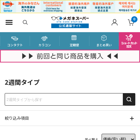
0
コンタクト
カラコン
定期便
まとめ買い
2週間タイプ
絞り込み項目
並べ替え