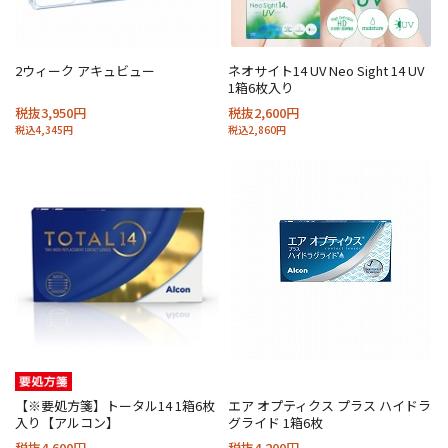
2ウィーク アキュビュー
ネオサイト14 UV Neo Sight 14 UV
1箱6枚入り
税抜3,950円
税抜2,600円
税込4,345円
税込2,860円
【※要処方箋】トータル14 1箱6枚
エア オプティクス プラス ハイドラ
入り【アルコン】
グライド 1箱6枚
税抜4,600円
税抜4,200円