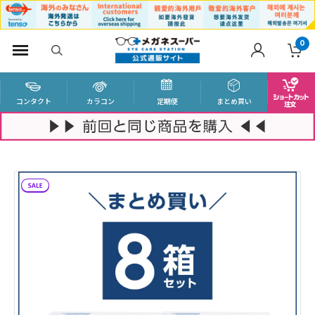
0
コンタクト
カラコン
定期便
まとめ買い