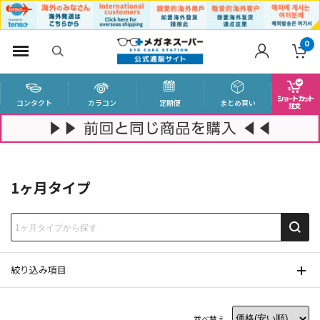
0
コンタクト
カラコン
定期便
まとめ買い
1ヶ月タイプ
絞り込み項目
並べ替え