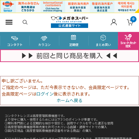
0
コンタクト
カラコン
定期便
まとめ買い
申し訳ございません。
ご指定のページは、ただ今表示できないか、会員限定ページです。
会員限定ページは
ログイン
後に表示されます。
ホームへ戻る
コンタクトレンズは高度管理医療機器です。
より安全に購入・使用するためには以下3つのポイントが重要です。
①眼科専門医による定期的な検診や受診と、装用サイクルを守った適正な使用
②高度管理医療機器等販売業を許可されている店舗・通販サイトでの購入
③国内正規品（高度管理医療機器承認番号がある商品）の購入
ビジョナリーホールディングス グループ各店や通販サイトでは、高度管理医療機器等販売業