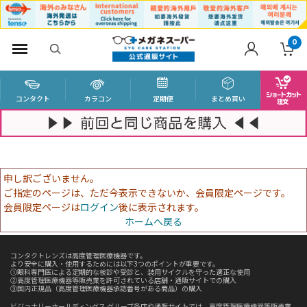
0
コンタクト
カラコン
定期便
まとめ買い
申し訳ございません。
ご指定のページは、ただ今表示できないか、会員限定ページです。
会員限定ページは
ログイン
後に表示されます。
ホームへ戻る
コンタクトレンズは高度管理医療機器です。
より安全に購入・使用するためには以下3つのポイントが重要です。
①眼科専門医による定期的な検診や受診と、装用サイクルを守った適正な使用
②高度管理医療機器等販売業を許可されている店舗・通販サイトでの購入
③国内正規品（高度管理医療機器承認番号がある商品）の購入
ビジョナリーホールディングス グループ各店や通販サイトでは、高度管理医療機器等販売業