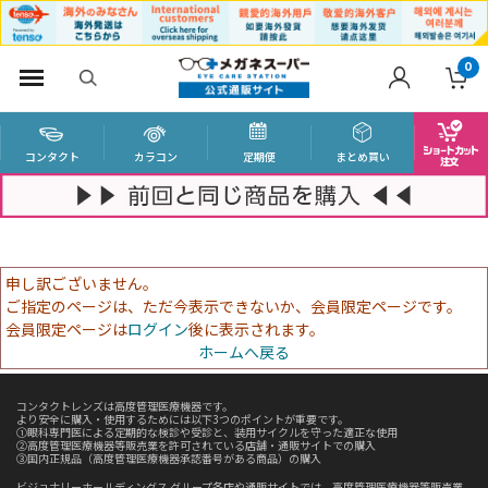
0
コンタクト
カラコン
定期便
まとめ買い
申し訳ございません。
ご指定のページは、ただ今表示できないか、会員限定ページです。
会員限定ページは
ログイン
後に表示されます。
ホームへ戻る
コンタクトレンズは高度管理医療機器です。
より安全に購入・使用するためには以下3つのポイントが重要です。
①眼科専門医による定期的な検診や受診と、装用サイクルを守った適正な使用
②高度管理医療機器等販売業を許可されている店舗・通販サイトでの購入
③国内正規品（高度管理医療機器承認番号がある商品）の購入
ビジョナリーホールディングス グループ各店や通販サイトでは、高度管理医療機器等販売業