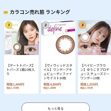
ーポンを選ぶ
」ボタンから選択して適用します。
カラコン売れ筋 ランキング
※スマートフォンでは同画面を下にスクロールする
とクーポン入力欄が表示されます。
1
2
3
クーポンコードにエラーが出た場合は
お問い合わせ
くだ
【デートトパーズ】
【ヴィヴィッドスタ
【ベイビーブラウ
さい。
トパーズ 1箱10枚入
イル】ワンデーアキ
ン】ゆうこすプロデ
り
ュビューディファイ
ュース チューズミー
ンモイスト30枚
ワンデー10枚
税抜1,600円
税抜4,800円
税抜1,550円
注意事項
税込1,760円
税込5,280円
税込1,705円
もっと見る