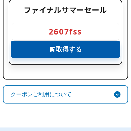
ファイナルサマーセール
2607fss
取得する
bookmark_add
クーポンご利用について
クーポンを取得する
1
クーポンページで「
取得する
」ボタンをクリック。
手動入力の場合は赤字のコードをコピーしてくださ
い。