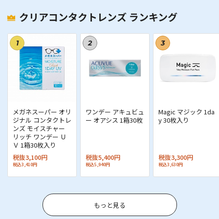
クリアコンタクトレンズ ランキング
1
2
3
メガネスーパー オリ
ワンデー アキュビュ
Magic マジック 1da
ジナル コンタクトレ
ー オアシス 1箱30枚
y 30枚入り
ンズ モイスチャー
カートに進む
2
リッチ ワンデー Ｕ
Ｖ 1箱30枚入り
商品をカートに入れ、「買い物かごの確認」画面で
税抜3,100円
税抜5,400円
税抜3,300円
「
購入手続きへ
」をクリックします。
税込3,410円
税込5,940円
税込3,630円
クーポンを適用する
3
もっと見る
「ご注文方法の指定」画面（STEP2）の「
クーポン
コードを入力
」欄に直接入力、または「
取得済みク