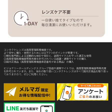
コンタクトレンズは高度管理医療機器です。
より安全に購入・使用するためには以下3つのポイントが重要です。
①眼科専門医による定期的な検診や受診と、装用サイクルを守った適正な使用
②高度管理医療機器等販売業を許可されている店舗・通販サイトでの購入
③国内正規品（高度管理医療機器承認番号がある商品）の購入
ビジョナリーホールディングス グループ各店や通販サイトでは、高度管理医療機器等販売業
を許可されています。また、当社の取り扱いコンタクトレンズはすべて国内正規品を取り扱っ
ておりますので、ぜひご利用ください。