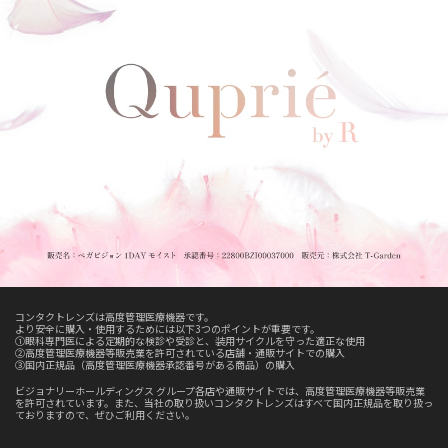
コンタクトレンズは高度管理医療機器です。
より安全に購入・使用するためには以下3つのポイントが重要です。
①眼科専門医による定期的な検診や受診と、装用サイクルを守った適正な使用
②高度管理医療機器等販売業を許可されている店舗・通販サイトでの購入
③国内正規品（高度管理医療機器承認番号がある商品）の購入
ビジョナリーホールディングス グループ各店や通販サイトでは、高度管理医療機器等販売業
を許可されています。また、当社の取り扱いコンタクトレンズはすべて国内正規品を取り扱っ
ておりますので、ぜひご利用ください。