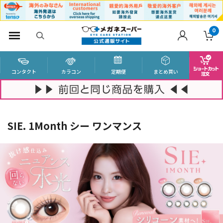
0
コンタクト
カラコン
定期便
まとめ買い
SIE. 1Month シー ワンマンス