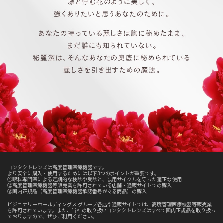
コンタクトレンズは高度管理医療機器です。
より安全に購入・使用するためには以下3つのポイントが重要です。
①眼科専門医による定期的な検診や受診と、装用サイクルを守った適正な使用
②高度管理医療機器等販売業を許可されている店舗・通販サイトでの購入
③国内正規品（高度管理医療機器承認番号がある商品）の購入
ビジョナリーホールディングス グループ各店や通販サイトでは、高度管理医療機器等販売業
を許可されています。また、当社の取り扱いコンタクトレンズはすべて国内正規品を取り扱っ
ておりますので、ぜひご利用ください。