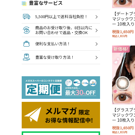
豊富なサービス
【デートブ
5,500円以上で送料当社負担！
マジックワン
ー 10枚入り
商品のお受け取り後、8日以内に
税抜1,650円
お問い合わせで返品・交換OK
税込1,815円
便利な支払い方法！
豊富な受け取り方法！
【グラスブ
マジックワン
ー 10枚入り
税抜1,650円
税込1,815円