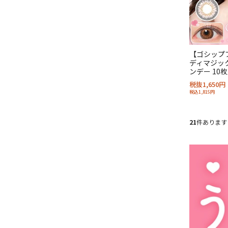
【ゴシップ
ディマジック
ンデー 10
税抜1,650円
税込1,815円
21
件あります