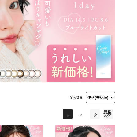
並べ替え
最後
1
2
へ