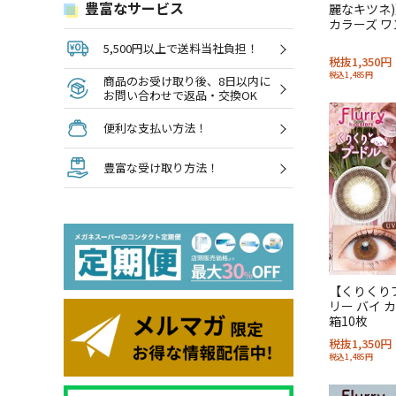
豊富なサービス
麗なキツネ)
カラーズ ワ
5,500円以上で送料当社負担！
税抜1,350円
税込1,485円
商品のお受け取り後、8日以内に
お問い合わせで返品・交換OK
便利な支払い方法！
豊富な受け取り方法！
【くりくり
リー バイ 
箱10枚
税抜1,350円
税込1,485円