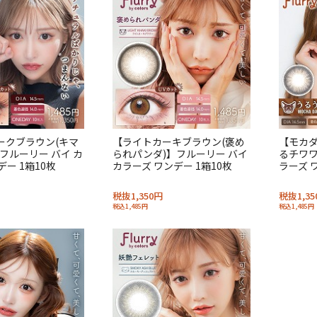
ークブラウン(キマ
【ライトカーキブラウン(褒め
【モカダ
フルーリー バイ カ
られパンダ)】フルーリー バイ
るチワワ
デー 1箱10枚
カラーズ ワンデー 1箱10枚
ラーズ 
税抜1,350円
税抜1,35
税込1,485円
税込1,485円