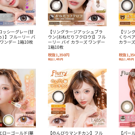
ロッシーグレー(甘
【リングラージアッシュブラ
【リング
) 】フルーリー バ
ウン(おねだりフクロウ)】フル
くりベア
 ワンデー 1箱10枚
ーリー バイ カラーズ ワンデー
カラーズ
1箱10枚
税抜1,350円
税抜1,35
税込1,485円
税込1,485円
エローゴールド(華
【のんびりマンチカン】フル
【パール