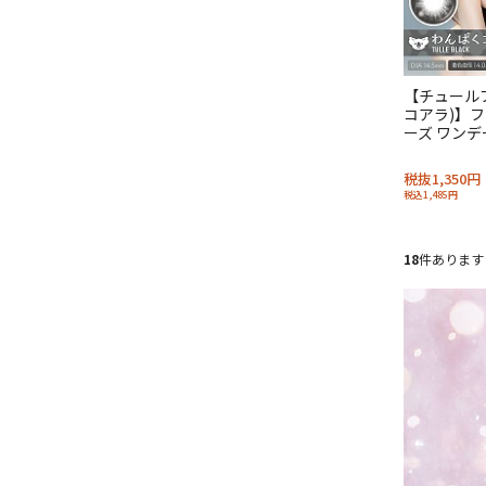
【チュール
コアラ)】フ
ーズ ワンデー
税抜1,350円
税込1,485円
18
件あります