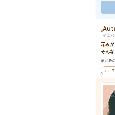
Aut
イエベ
深みが
そんな
温かみ
テラコ