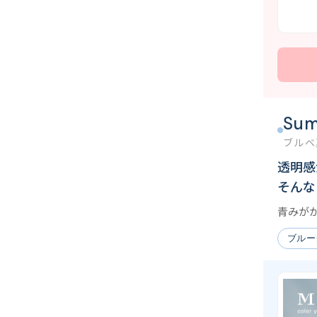
Su
ブルベ
透明感
そんな
青みが
ブルー