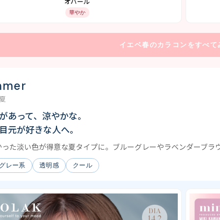
オパール
華やか
イエベ春のカラコンをすべて
mmer
夏
があって、涼やかな。
目元が好きな人へ。
かった淡い色が得意な夏タイプに。ブルーグレーやラベンダーブラ
グレー系
透明感
クール