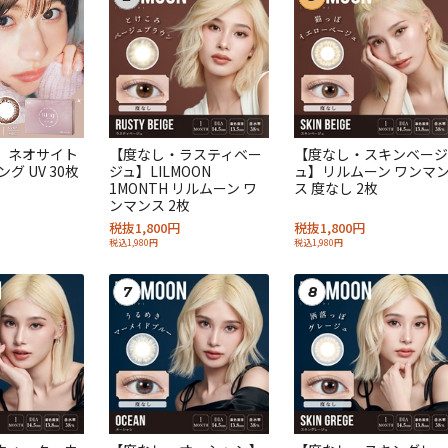
】ネオサイト
【度なし・ラスティベー
【度なし・スキンベージ
グ UV 30枚
ジュ】LILMOON
ュ】リルムーン ワンマ
1MONTH リルムーン ワ
ス 度なし 2枚
ンマンス 2枚
税抜1,800円
税抜1,800円
税込1,980円
税込1,980円
7
8