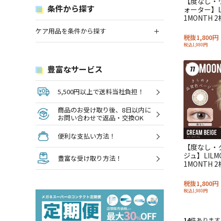
【度なし・
条件から探す
ォーター】L
1MONTH 2
ケア用品を条件から探す
税抜1,800円
税込1,980円
豊富なサービス
11
5,500円以上で送料当社負担！
商品のお受け取り後、8日以内に
お問い合わせで返品・交換OK
便利な支払い方法！
【度なし・
ジュ】LILM
豊富な受け取り方法！
1MONTH 2
税抜1,800円
税込1,980円
14
件あります