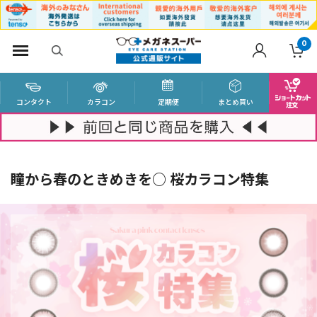
0
コンタクト
カラコン
定期便
まとめ買い
瞳から春のときめきを○ 桜カラコン特集