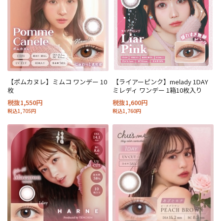
【ポムカヌレ】ミムコ ワンデー 10
【ライアーピンク】melady 1DAY
枚
ミレディ ワンデー 1箱10枚入り
税抜1,550円
税抜1,600円
税込1,705円
税込1,760円