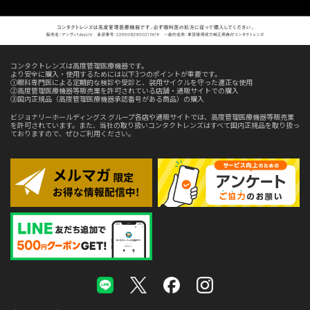
コンタクトレンズは高度管理医療機器です。
より安全に購入・使用するためには以下3つのポイントが重要です。
①眼科専門医による定期的な検診や受診と、装用サイクルを守った適正な使用
②高度管理医療機器等販売業を許可されている店舗・通販サイトでの購入
③国内正規品（高度管理医療機器承認番号がある商品）の購入
ビジョナリーホールディングス グループ各店や通販サイトでは、高度管理医療機器等販売業
を許可されています。また、当社の取り扱いコンタクトレンズはすべて国内正規品を取り扱っ
ておりますので、ぜひご利用ください。