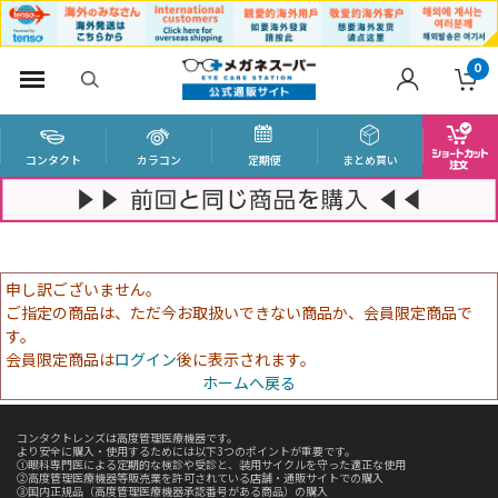
0
コンタクト
カラコン
定期便
まとめ買い
申し訳ございません。
ご指定の商品は、ただ今お取扱いできない商品か、会員限定商品で
す。
会員限定商品は
ログイン
後に表示されます。
ホームへ戻る
コンタクトレンズは高度管理医療機器です。
より安全に購入・使用するためには以下3つのポイントが重要です。
①眼科専門医による定期的な検診や受診と、装用サイクルを守った適正な使用
②高度管理医療機器等販売業を許可されている店舗・通販サイトでの購入
③国内正規品（高度管理医療機器承認番号がある商品）の購入