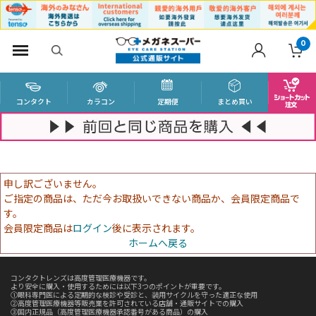
0
コンタクト
カラコン
定期便
まとめ買い
申し訳ございません。
ご指定の商品は、ただ今お取扱いできない商品か、会員限定商品で
す。
会員限定商品は
ログイン
後に表示されます。
ホームへ戻る
コンタクトレンズは高度管理医療機器です。
より安全に購入・使用するためには以下3つのポイントが重要です。
①眼科専門医による定期的な検診や受診と、装用サイクルを守った適正な使用
②高度管理医療機器等販売業を許可されている店舗・通販サイトでの購入
③国内正規品（高度管理医療機器承認番号がある商品）の購入