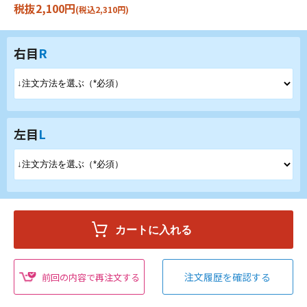
税抜2,100円
(税込2,310円)
右目
R
左目
L
注文履歴を確認する
前回の内容で再注文する