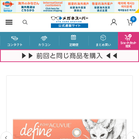
0
コンタクト
カラコン
定期便
まとめ買い