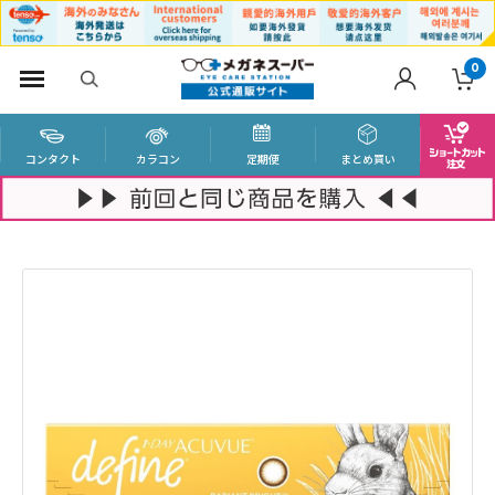
0
コンタクト
カラコン
定期便
まとめ買い