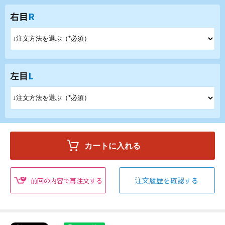
右目
R
左目
L
注文履歴を確認する
前回の内容で再注文する