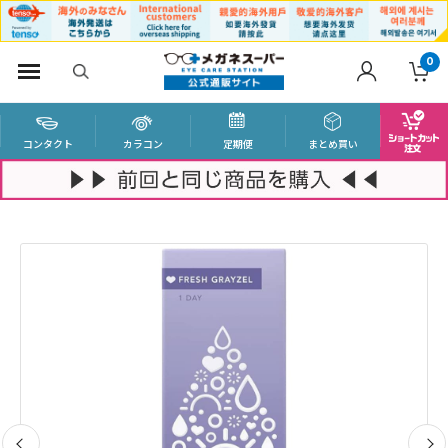
0
コンタクト
カラコン
定期便
まとめ買い