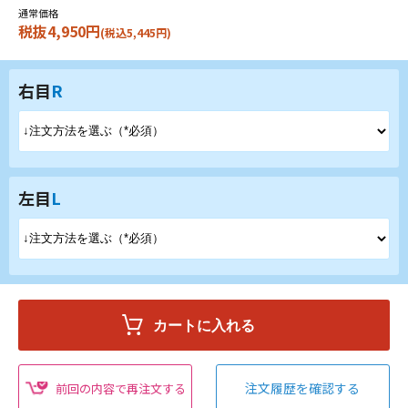
通常価格
税抜4,950円
(税込5,445円)
右目
R
左目
L
注文履歴を確認する
前回の内容で再注文する