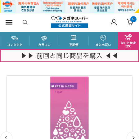
0
コンタクト
カラコン
定期便
まとめ買い