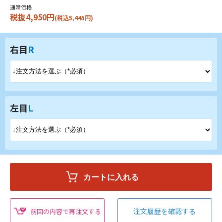
通常価格
税抜4,950円
(税込5,445円)
右目
R
左目
L
注文履歴を確認する
前回の内容で再注文する