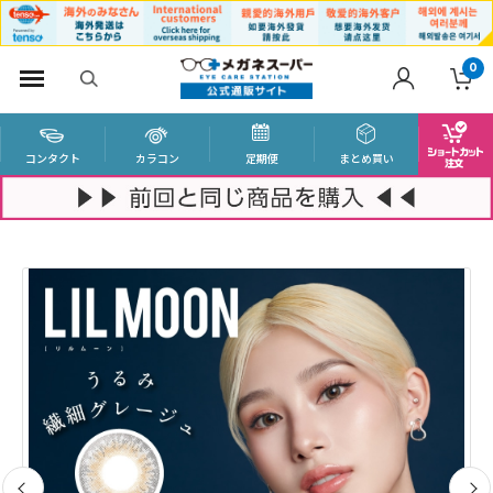
0
コンタクト
カラコン
定期便
まとめ買い