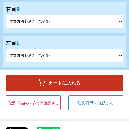
右目
R
左目
L
注文履歴を確認する
前回の内容で再注文する