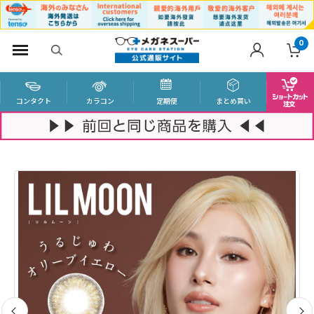
0
コンタクト
カラコン
定期便
まとめ買い