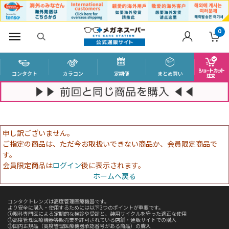
0
コンタクト
カラコン
定期便
まとめ買い
申し訳ございません。
ご指定の商品は、ただ今お取扱いできない商品か、会員限定商品で
す。
会員限定商品は
ログイン
後に表示されます。
ホームへ戻る
コンタクトレンズは高度管理医療機器です。
より安全に購入・使用するためには以下3つのポイントが重要です。
①眼科専門医による定期的な検診や受診と、装用サイクルを守った適正な使用
②高度管理医療機器等販売業を許可されている店舗・通販サイトでの購入
③国内正規品（高度管理医療機器承認番号がある商品）の購入