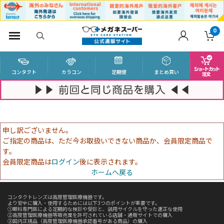
0
コンタクト
カラコン
定期便
まとめ買い
申し訳ございません。
ご指定の商品は、ただ今お取扱いできない商品か、会員限定商品で
す。
会員限定商品は
ログイン
後に表示されます。
ホームへ戻る
コンタクトレンズは高度管理医療機器です。
より安全に購入・使用するためには以下3つのポイントが重要です。
①眼科専門医による定期的な検診や受診と、装用サイクルを守った適正な使用
②高度管理医療機器等販売業を許可されている店舗・通販サイトでの購入
③国内正規品（高度管理医療機器承認番号がある商品）の購入