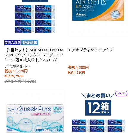
【8箱セット】AQUALOX 1DAY UV
エアオプティクスEXアクア
SHIN アクアロックス ワンデー UV
シン 1箱30枚入り [ボシュロム]
まとめ買い8箱セット
税抜4,200円
税抜35,720円
税込4,620円
税込39,292円
通常価格 税込41,360円