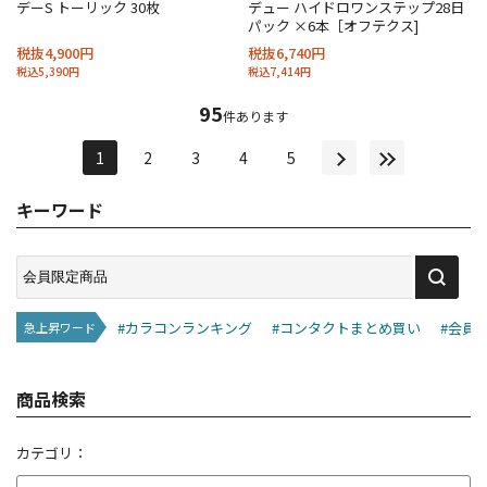
デーS トーリック 30枚
デュー ハイドロワンステップ28日
パック ×6本［オフテクス]
税抜4,900円
税抜6,740円
税込5,390円
税込7,414円
95
件あります
1
2
3
4
5
キーワード
#カラコンランキング
#コンタクトまとめ買い
#会員
急上昇ワード
商品検索
カテゴリ：