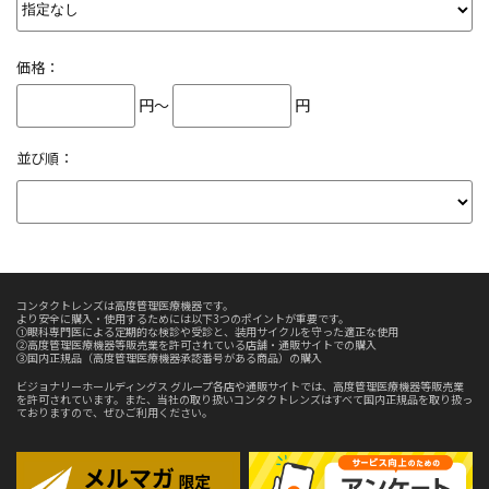
価格：
円～
円
並び順：
コンタクトレンズは高度管理医療機器です。
より安全に購入・使用するためには以下3つのポイントが重要です。
①眼科専門医による定期的な検診や受診と、装用サイクルを守った適正な使用
②高度管理医療機器等販売業を許可されている店舗・通販サイトでの購入
③国内正規品（高度管理医療機器承認番号がある商品）の購入
ビジョナリーホールディングス グループ各店や通販サイトでは、高度管理医療機器等販売業
を許可されています。また、当社の取り扱いコンタクトレンズはすべて国内正規品を取り扱っ
ておりますので、ぜひご利用ください。