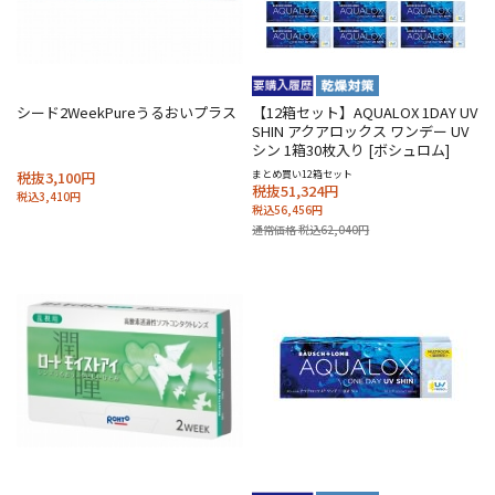
シード2WeekPureうるおいプラス
【12箱セット】AQUALOX 1DAY UV
SHIN アクアロックス ワンデー UV
シン 1箱30枚入り [ボシュロム]
税抜3,100円
まとめ買い12箱セット
税抜51,324円
税込3,410円
税込56,456円
通常価格 税込62,040円