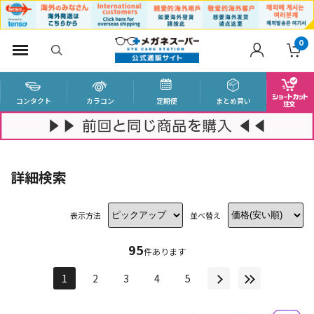
0
コンタクト
カラコン
定期便
まとめ買い
詳細検索
表示方法
並べ替え
95
件あります
1
2
3
4
5