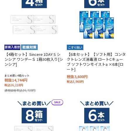
【4箱セット】Sincere 1DAY S シ
【6本セット】【ソフト用】コンタ
ンシア ワンデーＳ 1箱30枚入り[シ
クトレンズ消毒液 ロートCキュー
ンシア]
ブ ソフトワンモイストa ×6本[ロ
ート]
まとめ買い4箱セット
税抜3,600円
税抜14,744円
税込3,960円
税込16,218円
通常価格 税込16,720円