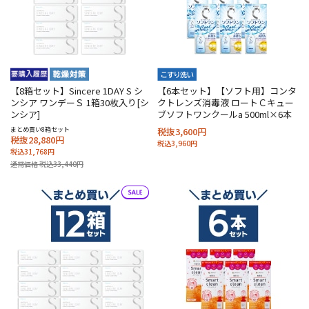
【8箱セット】Sincere 1DAY S シ
【6本セット】【ソフト用】コンタ
ンシア ワンデーＳ 1箱30枚入り[シ
クトレンズ消毒液 ロートＣキュー
ンシア]
ブソフトワンクールa 500ml×6本
まとめ買い8箱セット
税抜3,600円
税抜28,880円
税込3,960円
税込31,768円
通常価格 税込33,440円