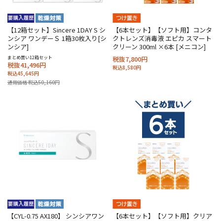
【12箱セット】Sincere 1DAY S シ
【6本セット】【ソフト用】コンタ
ンシア ワンデーＳ 1箱30枚入り[シ
クトレンズ消毒液 エピカ スマート
ンシア]
クリーン 300ml ×6本 [メニコン]
まとめ買い12箱セット
税抜7,800円
税抜41,496円
税込8,580円
税込45,645円
通常価格 税込50,160円
【CYL-0.75 AX180】 シンシアワン
【6本セット】【ソフト用】クリア