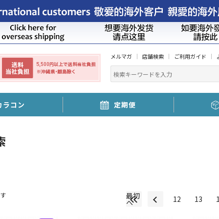
メルマガ
店舗検索
ご利用ガイド
カラコン
定期便
索
す
最初
12
13
へ