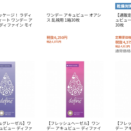
ッケージ！ ラディ
ワンデー アキュビュー オアシ
【通販定
ート ワンデー ア
ス 乱視用 1箱30枚
ュビュー
ディファイン モイ
30枚
税抜6,250円
定期便価
税抜4,37
税込6,875円
税込4,812円
通常価格 
ュグレーゼル】ワ
【フレッシュヘーゼル】ワン
【フレ
ュビュー ディファ
デー アキュビュー ディファイ
デー ア