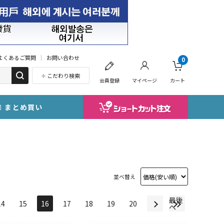
よくあるご質問
お問い合わせ
0
こだわり検索
会員登録
マイページ
カート
まとめ買い
並べ替え
最後
14
15
16
17
18
19
20
へ