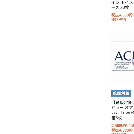
イン モイス
ーズ 30枚
税抜4,950円
税込5,445円
【通販定期便
ビュー オア
カル Low(+0
箱6枚
定期便LIGH
税抜4,680円