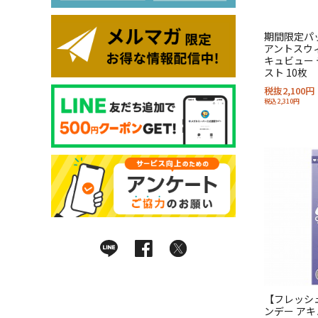
期間限定パ
アントスウィ
キュビュー 
スト 10枚
税抜2,100円
税込2,310円
【フレッシ
ンデー アキ