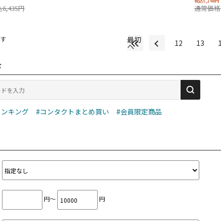
税込5,148円
6,435円
通常価格 
す
最初
12
13
へ
ド
ランキング
#コンタクトまとめ買い
#会員限定商品
円～
円