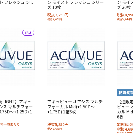
ト フレッシュ シリ
ン モイスト フレッシュ シリー
ン モイ
ズ 10枚
ズ 30枚
税抜2,250円
税抜4,95
税込2,475円
税込5,445円
LIGHT】アキュ
アキュビュー オアシス マルチ
【通販定
シス マルチフォー
フォーカル Mid(+1.50D～
ビュー 
.75D～+1.25D) 1
+1.75D) 1箱6枚
カル Mid
6枚
税抜5,850円
T価格一箱あたり
定期便LI
税抜4,68
税込6,435円