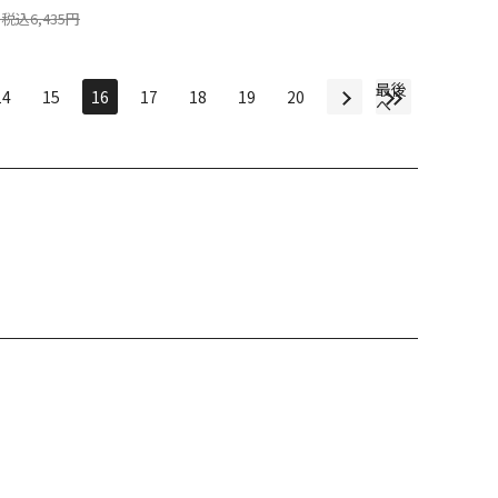
税込6,435円
最後
14
15
16
17
18
19
20
へ