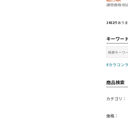
税込5,148円
通常価格 税込
1432
件ありま
キーワー
#カラコン
商品検索
カテゴリ：
価格：