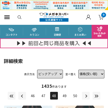
0
コンタクト
カラコン
定期便
まとめ買い
詳細検索
表示方法
並べ替え
1435
件あります
46
47
48
49
50