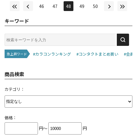
46
47
48
49
50
キーワード
#カラコンランキング
#コンタクトまとめ買い
#会員
急上昇ワード
商品検索
カテゴリ：
価格：
円～
円