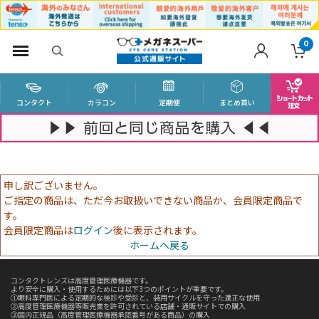
0
コンタクト
カラコン
定期便
まとめ買い
申し訳ございません。
ご指定の商品は、ただ今お取扱いできない商品か、会員限定商品で
す。
会員限定商品は
ログイン
後に表示されます。
ホームへ戻る
コンタクトレンズは高度管理医療機器です。
より安全に購入・使用するためには以下3つのポイントが重要です。
①眼科専門医による定期的な検診や受診と、装用サイクルを守った適正な使用
②高度管理医療機器等販売業を許可されている店舗・通販サイトでの購入
③国内正規品（高度管理医療機器承認番号がある商品）の購入