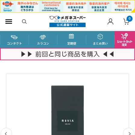
0
コンタクト
カラコン
定期便
まとめ買い