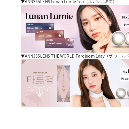
▼ANN365LENS Lunan Lumie 1da（ルナン ルミエ）
▼ANN365LENS THE WORLD Tarojeom 1day（ザ ワ