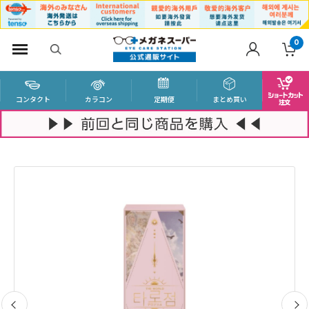
0
コンタクト
カラコン
定期便
まとめ買い