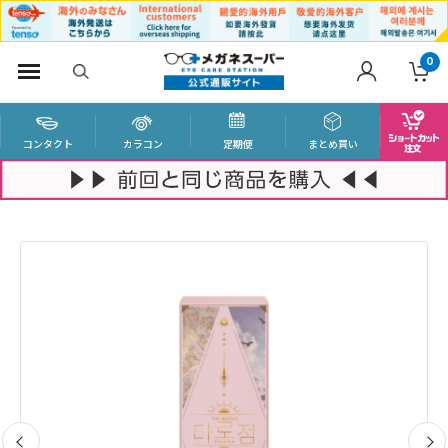
0
コンタクト
カラコン
定期便
まとめ買い