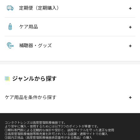
定期便（定期購入）
ケア用品
補聴器・グッズ
ジャンルから探す
ケア用品を条件から探す
コンタクトレンズは高度管理医療機器です。
より安全に購入・使用するためには以下3つのポイントが重要です。
①眼科専門医による定期的な検診や受診と、装用サイクルを守った適正な使用
②高度管理医療機器等販売業を許可されている店舗・通販サイトでの購入
③国内正規品（高度管理医療機器承認番号がある商品）の購入