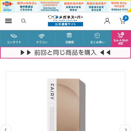
0
コンタクト
カラコン
定期便
まとめ買い